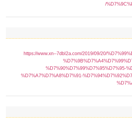
%D7%9C%
https://www.xn--7dbl2a.com/2019/09/20/%D
%D7%9B%D7%A4%D7%99%D7
%D7%90%D7%99%D7%95%D7%95-%
%D7%A7%D7%A8%D7%91-%D7%94%D7%92%D
%D7%A