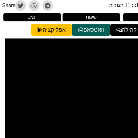
11 תגובות
Share
שעות
ימים
 קהילה
וואטסאפ
אפליקציה