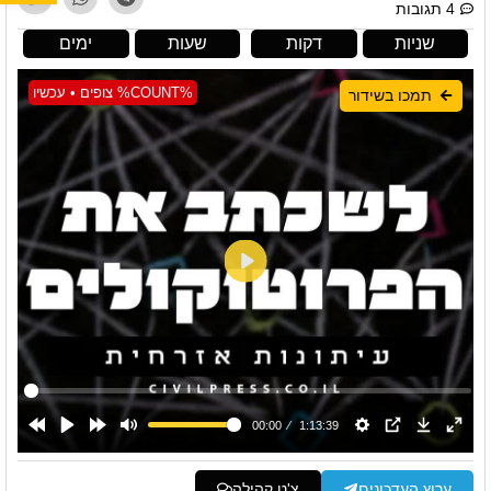
4 תגובות
שניות
דקות
שעות
ימים
%COUNT% צופים • עכשיו
תמכו בשידור
ערוץ העדכונים
צ'ט קהילה