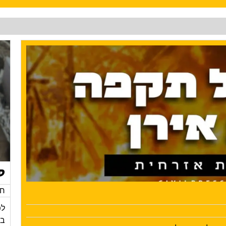
ס
חד
לפ
בק