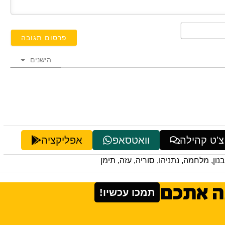
השם
שלך*
הישנים
צ'ט קהילה
וואטסאפ
אפליקציה
נון
,
מלחמה
,
נתניהו
,
סוריה
,
עזה
,
תימן
ה אתכם
תמכו עכשיו!