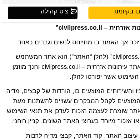
 בקיומנו
צ'ט קהילה
civilpress.co.i”
זכר אך האמור בו מתייחס לנשים וגברים כאחד
אתר “עיתונות אזרחית – civilpress.co.il” (להלן “האתר”) הוא אתר המשתמש
כאתר מידע על בית העסק וייצוגי עבור אתר עיתונות אזרחית – civilpress.co.il והנך מוזמן
שימוש אשר יפורטו להלן.
 והשירותים המוצעים בו, הורדות של קבצים, מדיה
ם המוצעים לקהל המבקרים עשויים להשתנות מעת
תר שומרת לעצמה הזכות לעדכן את תנאי השימוש
אזכור מיוחד בערוצי האתר השונים. קניין רוחני.
עיצוב האתר, קוד האתר, קבצי מדיה לרבות