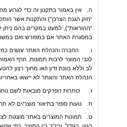
“חוק הגנת הצרכן”) והתקנות אשר הותקנ
“ההוראות”), למעט במקרים בהם ניתן ל
במסגרת האתר אם במפורש ואם במשת
ו. החברה והנהלת האתר עושים כמיטב
לגבי המוצר לרבות תמונות, חרף האמור 
לב וללא כוונת זדון ו/או מתוך רצון להט
הנהלת האתר והאתר לא יישאו באחריות 
ז. כותרות הפרקים מובאות לשם נוחות
ח. טעות סופר בתיאור מוצר/ים לא תח
ט. תמונות המוצרים באתר מוצגות לצו
בגוון, בגודל, וכיו”ב בין המוצר, כפי שה