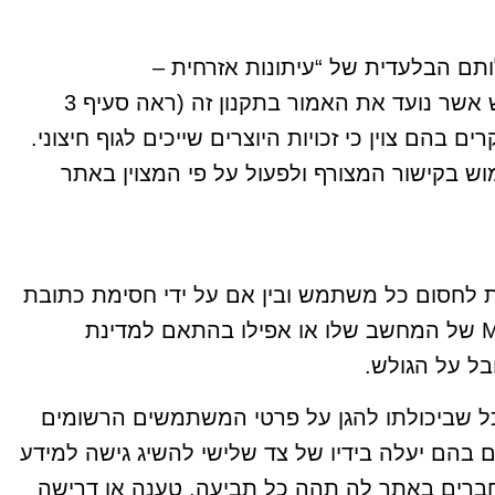
ם הבלעדית של “עיתונות אזרחית –
civilpress.co.il” ואין לעשות בהם שימוש אשר נועד את האמור בתקנון זה (ראה סעיף 3
בהם צוין כי זכויות היוצרים שייכים לגוף חיצוני.
ש בקישור המצורף ולפעול על פי המצוין באתר
לחסום כל משתמש ובין אם על ידי חסימת כתובת
ה IP של המחשב שלו, כתובת ה MACID של המחשב שלו או אפילו בהתאם למדינת
ל על הגולש.
 שביכולתו להגן על פרטי המשתמשים הרשומים
 בהם יעלה בידיו של צד שלישי להשיג גישה למידע
ברים באתר לה תהה כל תביעה, טענה או דרישה