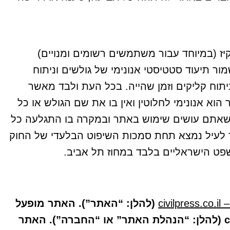
יז (במיוחד עבור משתמשים רשומים ומנויים)
ר תיעוד סטטיסטי אנונימי של גולשים וניתוח
יתוח קליקים וזמן שהייה. בכל העת ולבד מאשר
א אנונימי לחלוטין ואין בו את שם הגולש או כל
זור שיפוט בעת שאתם עושים שימוש באתר ובמקרה בו התגלעה כל
 לעיל נמצא תחת סמכות השיפוט הבלעדי של החוק
ט הישראליים בלבד במחוז תל אביב.
civ
(להלן: “האתר”). האתר מופעל
ע”י עיתונות אזרחית – civilpress.co.il (להלן: “הנהלת האתר” או “החברה”). האתר