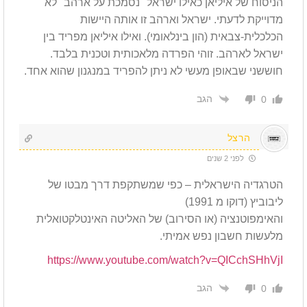
הניסוח של איליאן כאילו ישראל "נסמכת על ארהב" לא
מדוייקת לדעתי. ישראל וארהב זו אותה היישות
הכלכלית-צבאית (הון בינלאומי). ואילו איליאן מפריד בין
ישראל לארהב. זוהי הפרדה מלאכותית וטכנית בלבד.
חוששני שבאופן מעשי לא ניתן להפריד במנגנון שהוא אחד.
הגב
0
הרצל
לפני 2 שנים
הטרגדיה הישראלית – כפי שמשתקפת דרך מבטו של
ליבוביץ (דוקו מ 1991)
והאימפוטנציה (או הסירוב) של האליטה האינטלקטואלית
מלעשות חשבון נפש אמיתי.
https://www.youtube.com/watch?v=QICchSHhVjI
הגב
0