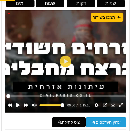
שניות
דקות
שעות
ימים
תמכו בשידור
ערוץ העדכונים
צ'ט קהילה