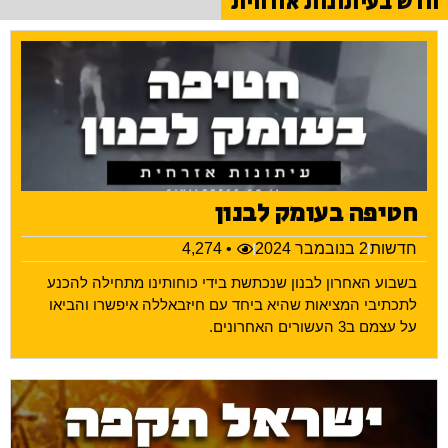
חדש בעיתונות אזרחית
חטיפה בעומק לבנון
חדשות
2 בנובמבר 2024
• 4,274
בשבוע האחרון לבנון שנכתשת בידי כוחותינו מתחילה להכנע
לתכתיבי המציאות שהיא ביחד עם חיזבאללה איפשרו והביאו
על עצמם ב3 העשורים האחרונים.