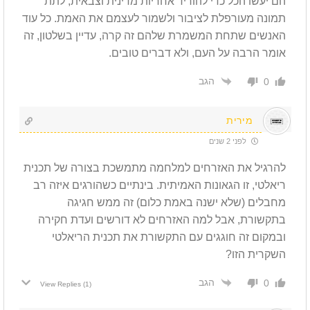
הם יעשו הכל כדי להוריד אחריות מדינית וצבאית, לתת
תמונה מעורפלת לציבור ולשמור לעצמם את האמת. כל עוד
האנשים שתחת המשמרת שלהם זה קרה, עדיין בשלטון, זה
אומר הרבה על העם, ולא דברים טובים.
הגב
0
מירית
לפני 2 שנים
להרגיל את האזרחים למלחמה מתמשכת בצורה של תכנית
ריאלטי, זו הגאונות האמיתית. בינתיים כשהורגים איזה רב
מחבלים (שלא ישנה באמת כלום) זה ממש חגיגה
בתקשורת, אבל למה האזרחים לא דורשים ועדת חקירה
ובמקום זה חוגגים עם התקשורת את תכנית הריאלטי
השקרית הזו?
הגב
0
View Replies
(1)