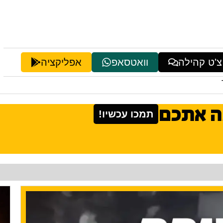
צ'ט קהילה
וואטסאפ
אפליקציה
ה אתכם
תמכו עכשיו!