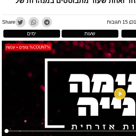
אחד ואחת שעוד מתבוססים במנהרות של
15 תגובות
Share
שעות
ימים
%COUNT% צופים • עכשיו