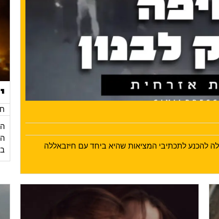
י
חד
הי
ילה להכנע לתכתיבי המציאות שהיא ביחד עם חיזבאללה
בע