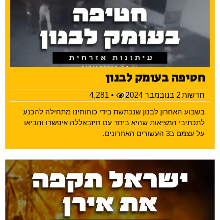
חטיפה בעומק לבנון
חדשות
2 בנובמבר 2024
• 4,281
בשבוע האחרון לבנון שנכתשת בידי כוחותינו מתחילה להכנע
לתכתיבי המציאות שהיא ביחד עם חיזבאללה איפשרו והביאו
על עצמם ב3 העשורים האחרונים.