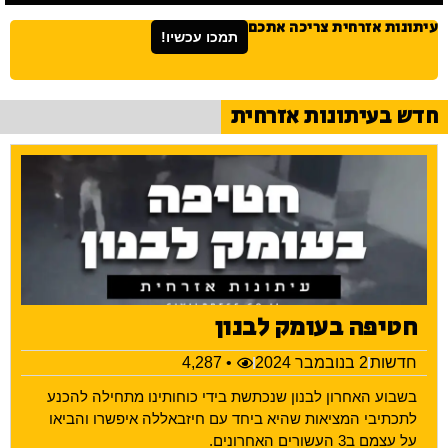
עיתונות אזרחית צריכה אתכם
תמכו עכשיו!
חדש בעיתונות אזרחית
חטיפה בעומק לבנון
חדשות
2 בנובמבר 2024
• 4,287
בשבוע האחרון לבנון שנכתשת בידי כוחותינו מתחילה להכנע
לתכתיבי המציאות שהיא ביחד עם חיזבאללה איפשרו והביאו
על עצמם ב3 העשורים האחרונים.