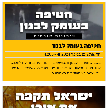
חטיפה בעומק לבנון
חדשות
2 בנובמבר 2024
• 4,285
בשבוע האחרון לבנון שנכתשת בידי כוחותינו מתחילה להכנע
לתכתיבי המציאות שהיא ביחד עם חיזבאללה איפשרו והביאו
על עצמם ב3 העשורים האחרונים.