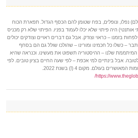
לם) נפלו, ונופלים, בפח שטומן להם הכסף הגדול. תפארת הכוח
אותנטי) היה פיתוי שלא יכלו לעמוד בפניו. הפיתוי שלא רק מכניס
חות בזמנו – כראוי וצודק. אבל גם דברים ראויים וצודקים יכולים
ר – כשלו כל חכמינו ומורינו – שהולכו שולל גם הם בסחף
המיתממת שלנו – ההיסטוריה תשפוט את מעשינו. וכנראה שהיא
בה. אבל בינתיים למי אכפת – לפי שעה החיים בציון טובים. לפי
רים בעולם. מקום 4 (!) בשנת 2022.
https://www.theglo