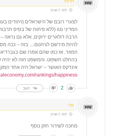
הרצל
לפני 2 שנים
לצערי רובם של הישראלים (ויהודים בעו
המדיני נטו (ללא פיתוח של בסיס תרבותי 
הרבה דולארים ירוקים, אלא גם נראה – לפ
להיות מירשם לגיהנום… בזה – ככה מסתב
המוזר. אז כמו שהם אמרו שם בגברדיא 
בהחלט תשפוט. והמשפט הזה לא יהיה לטו
אינדקס האושר – ישראל היה אחד המקומות המאוש
baleconomy.com/rankings/happiness/
2
הגב
אלי
לפני 2 שנים
מחכה לשידור חזק נוסף