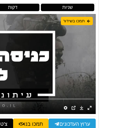
שניות
דקות
תמכו בשידור
ערוץ העדכונים
תמכו בנו
צ'ט