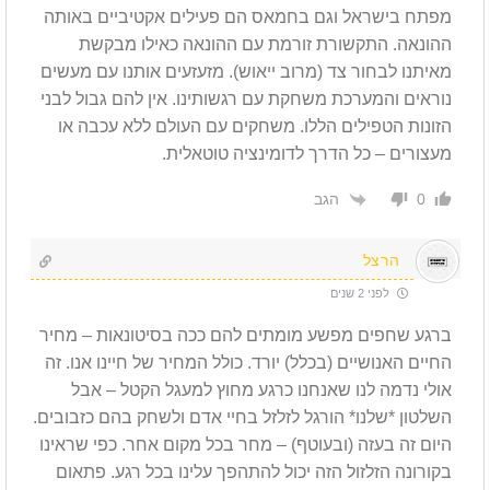
מפתח בישראל וגם בחמאס הם פעילים אקטיביים באותה
ההונאה. התקשורת זורמת עם ההונאה כאילו מבקשת
מאיתנו לבחור צד (מרוב ייאוש). מזעזעים אותנו עם מעשים
נוראים והמערכת משחקת עם רגשותינו. אין להם גבול לבני
הזונות הטפילים הללו. משחקים עם העולם ללא עכבה או
מעצורים – כל הדרך לדומינציה טוטאלית.
הגב
0
הרצל
לפני 2 שנים
ברגע שחפים מפשע מומתים להם ככה בסיטונאות – מחיר
החיים האנושיים (בכלל) יורד. כולל המחיר של חיינו אנו. זה
אולי נדמה לנו שאנחנו כרגע מחוץ למעגל הקטל – אבל
השלטון *שלנו* הורגל לזלזל בחיי אדם ולשחק בהם כזבובים.
היום זה בעזה (ובעוטף) – מחר בכל מקום אחר. כפי שראינו
בקורונה הזלזול הזה יכול להתהפך עלינו בכל רגע. פתאום