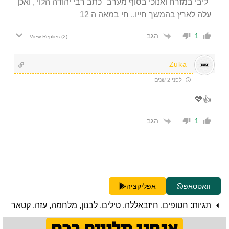
"ליבי במזרח ואנוכי בסוף מערב" כתב רבי יהודה הלוי , ואכן
עלה לארץ בהמשך חייו.. חי במאה ה 12
הגב
1
View Replies
(2)
Zuka
לפני 2 שנים
👍💖
הגב
1
וואטסאפ
אפליקציה
תגיות:
חטופים
,
חיזבאללה
,
טילים
,
לבנון
,
מלחמה
,
עזה
,
קטאר