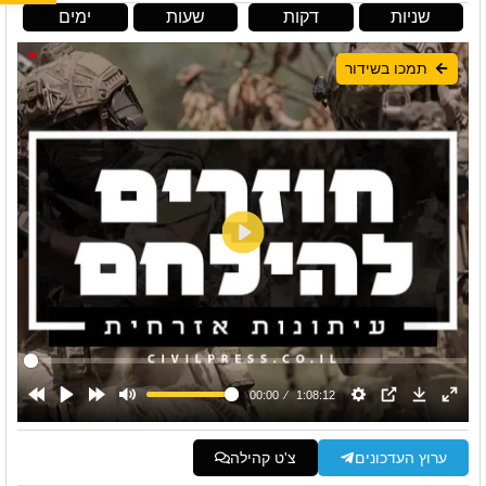
שניות
דקות
שעות
ימים
תמכו בשידור
ערוץ העדכונים
צ'ט קהילה