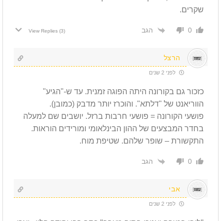
שקרים.
הגב
0
View Replies
(3)
הרצל
לפני 2 שנים
כזכור גם בקורונה היתה הפוגה זמנית. עד ש-"הגיע"
הווריאנט של "דלתא". והוכרז יותר מדבק (כמובן).
פושעי הקורונה = פושעי חרבות ברזל. יושבים שם למעלה
בחדר המבצעים של ההון הבינלאומי ומורידים הוראות.
התקשורת – שופר שלהם. שטיפת מוח.
הגב
0
אבי
לפני 2 שנים