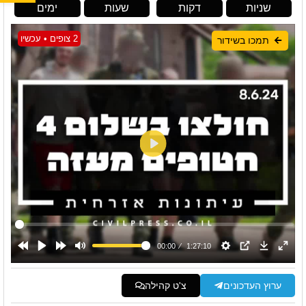
שניות
דקות
שעות
ימים
2 צופים • עכשיו
תמכו בשידור
ערוץ העדכונים
צ'ט קהילה