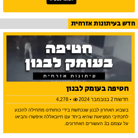
חדש בעיתונות אזרחית
חטיפה בעומק לבנון
חדשות
2 בנובמבר 2024
• 4,278
בשבוע האחרון לבנון שנכתשת בידי כוחותינו מתחילה להכנע
לתכתיבי המציאות שהיא ביחד עם חיזבאללה איפשרו והביאו
על עצמם ב3 העשורים האחרונים.