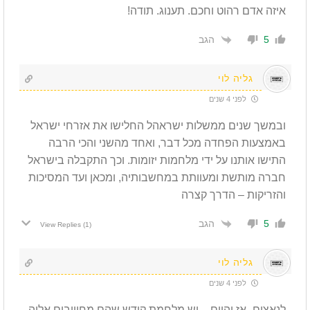
איזה אדם רהוט וחכם. תענוג. תודה!
הגב
5
גליה לוי
לפני 4 שנים
ובמשך שנים ממשלות ישראהל החלישו את אזרחי ישראל
באמצעות הפחדה מכל דבר, ואחד מהשני והכי הרבה
התישו אותנו על ידי מלחמות יזומות. וכך התקבלה בישראל
חברה מותשת ומעוותת במחשבותיה, ומכאן ועד המסיכות
והזריקות – הדרך קצרה
הגב
5
View Replies
(1)
גליה לוי
לפני 4 שנים
לנאצים -אז והיום – יש מלחמת קודש שהם מחוייבים אליה