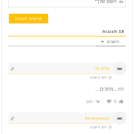
שלך*
19
תגובות
הישנים
גליה לוי
לפני 4 שנים
היו…מחכים…
הגב
0
Anonymous
לפני 4 שנים