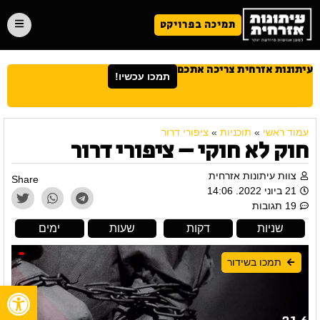
תמיכה בפרויקט
עיתונות אזרחית צריכה אתכם
תמכו עכשיו!
עמוד ראשי
»
תוכניות
»
ציפורי דרור
חוק לא חוקי – ציפורי דרור
צוות עיתונות אזרחית
Share
21 ביוני 2022. 14:06
19 תגובות
שניות
דקות
שעות
ימים
תמכו בשידור
פתח