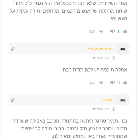
אחד השידורים שלא הבנתי בכלל איך הוא נגמר כ"כ מהר!
שיחה מרתקת של אנשים חכמים ומרתקים! תודה ענקית על
העשייה!
הגב
1
Anonymous
לפני 4 שנים
אחלה תוכנית יש לכם תודה רבה
הגב
0
אורלי
לפני 4 שנים
נכון, תמיר טורגל היה אז בהתחלה הכוכב באפילה ששררה
סביבי, וכוכב שנצנץ חזק ובהיר וברור. מודה לך שהיית
שםמועדיין אתה כאן , מחזק ומאיר לנו.