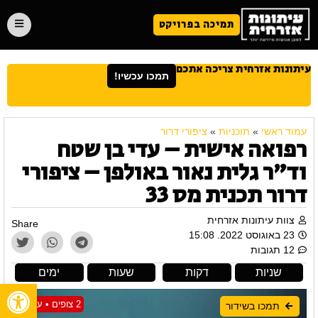
תמיכה בפרויקט
עיתונות אזרחית צריכה אתכם
תמכו עכשיו!
עמוד ראשי
»
תוכניות
»
ציפורי דרור
רפואה אישית – עדי בן שטח
וד"ר גלית נאור באולפן – ציפורי
דרור תכנית מס 33
צוות עיתונות אזרחית
Share
23 באוגוסט 2022. 15:08
12 תגובות
שניות
דקות
שעות
ימים
פתח
2 צופים • עכשיו
תמכו בשידור