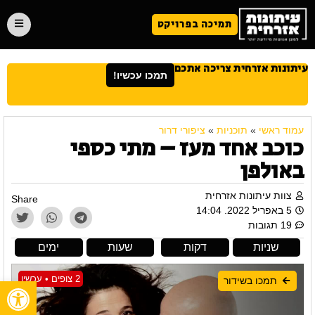
תמיכה בפרויקט
עיתונות אזרחית צריכה אתכם
תמכו עכשיו!
עמוד ראשי
»
תוכניות
»
ציפורי דרור
כוכב אחד מעז – מתי כספי
באולפן
צוות עיתונות אזרחית
Share
5 באפריל 2022. 14:04
19 תגובות
שניות
דקות
שעות
ימים
2 צופים • עכשיו
תמכו בשידור
פתח