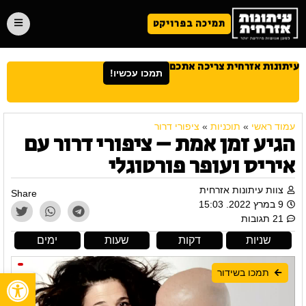
תמיכה בפרויקט
עיתונות אזרחית צריכה אתכם
תמכו עכשיו!
עמוד ראשי
»
תוכניות
»
ציפורי דרור
הגיע זמן אמת – ציפורי דרור עם
איריס ועופר פורטוגלי
צוות עיתונות אזרחית
Share
9 במרץ 2022. 15:03
21 תגובות
שניות
דקות
שעות
ימים
תמכו בשידור
פתח