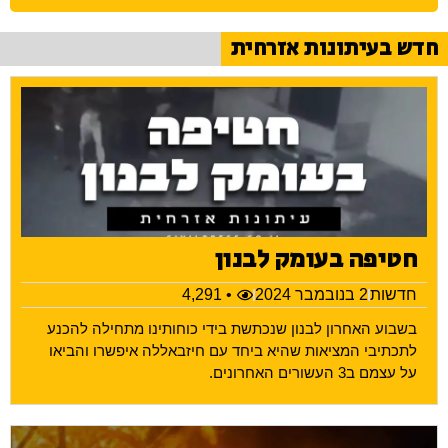
חדש בעיתונות אזרחית
חטיפה בעומק לבנון
חדשות
2 בנובמבר 2024
• 4,291
בשבוע האחרון לבנון שנכתשת בידי כוחותינו מתחילה להכנע
לתכתיבי המציאות שהיא ביחד עם חיזבאללה איפשרו והביאו
על עצמם ב3 העשורים האחרונים.