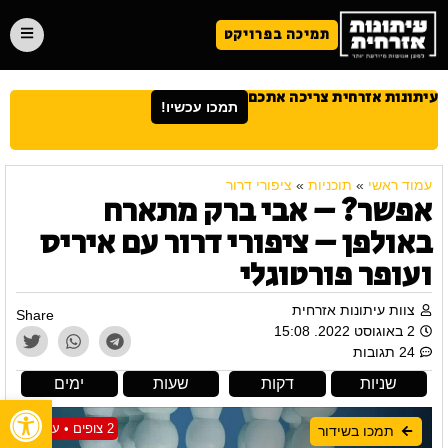
תמיכה בפרויקט
עיתונות אזרחית צריכה אתכם
תמכו עכשיו!
עמוד ראשי
»
תוכניות
»
ציפורי דרור
אפשר? – אבי ברק מתארח
באולפן – ציפורי דרור עם איריס
ועופר פורטוגלי
צוות עיתונות אזרחית
Share
2 באוגוסט 2022. 15:08
24 תגובות
שניות
דקות
שעות
ימים
פתח
2 צופים • עכשיו
תמכו בשידור