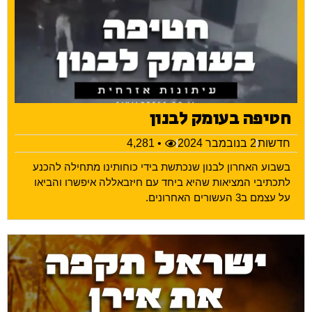
חטיפה בעומק לבנון
חדשות
2 בנובמבר 2024
• 4,281
בשבוע האחרון לבנון שנכתשת בידי כוחותינו מתחילה להכנע
לתכתיבי המציאות שהיא ביחד עם חיזבאללה איפשרו והביאו
על עצמם ב3 העשורים האחרונים.