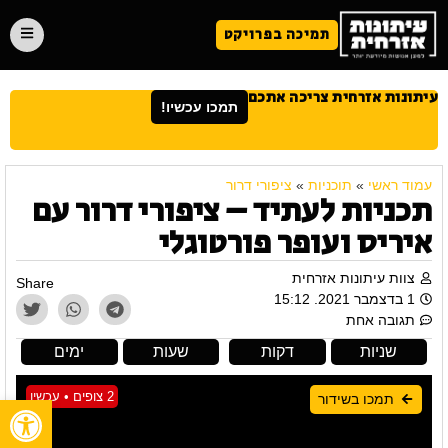
תמיכה בפרויקט
עיתונות אזרחית צריכה אתכם
תמכו עכשיו!
עמוד ראשי
»
תוכניות
»
ציפורי דרור
תכניות לעתיד – ציפורי דרור עם
איריס ועופר פורטוגלי
צוות עיתונות אזרחית
Share
1 בדצמבר 2021. 15:12
תגובה אחת
שניות
דקות
שעות
ימים
2 צופים • עכשיו
תמכו בשידור
פתח