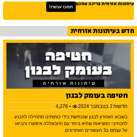
עיתונות אזרחית צריכה אתכם
תמכו עכשיו!
חדש בעיתונות אזרחית
חטיפה בעומק לבנון
חדשות
2 בנובמבר 2024
• 4,276
בשבוע האחרון לבנון שנכתשת בידי כוחותינו מתחילה להכנע
לתכתיבי המציאות שהיא ביחד עם חיזבאללה איפשרו והביאו
על עצמם ב3 העשורים האחרונים.