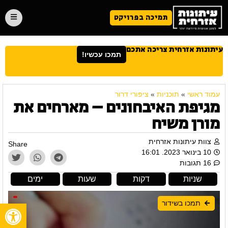
תמיכה בפרויקט
עיתונות אזרחית צריכה אתכם
תמכו עכשיו!
עמוד ראשי
»
תוכניות
»
ציפורי דרור
מגיפת האיבחונים – מארחים את
מורן משיח
צוות עיתונות אזרחית
Share
10 בינואר 2023. 16:01
16 תגובות
שניות
דקות
שעות
ימים
תמכו בשידור
פתח