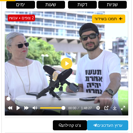
שניות
דקות
שעות
ימים
2 צופים • עכשיו
תמכו בשידור
ערוץ העדכונים
צ'ט קהילה