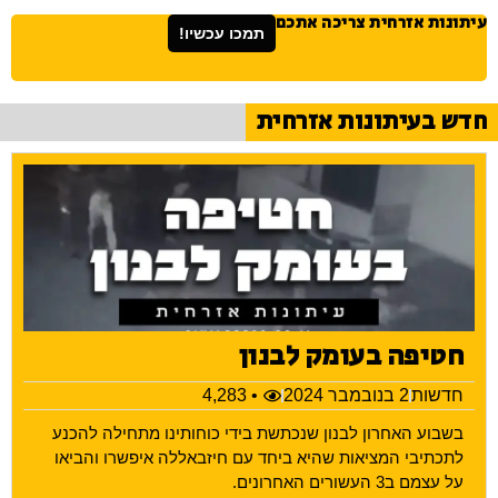
עיתונות אזרחית צריכה אתכם
תמכו עכשיו!
חדש בעיתונות אזרחית
חטיפה בעומק לבנון
חדשות
2 בנובמבר 2024
• 4,283
בשבוע האחרון לבנון שנכתשת בידי כוחותינו מתחילה להכנע
לתכתיבי המציאות שהיא ביחד עם חיזבאללה איפשרו והביאו
על עצמם ב3 העשורים האחרונים.