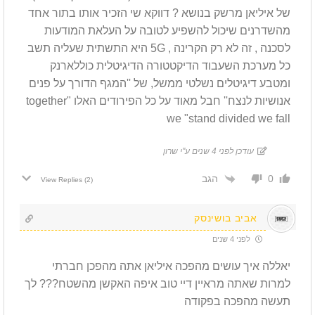
של איליאן מרשק בנושא ? דווקא שי הזכיר אותו בתור אחד
מהשדרנים שיכול להשפיע לטובה על העלאת המודעות
לסכנה , זה לא רק הקרינה , 5G היא התשתית שעליה תשב
כל מערכת השעבוד הדיקטטורה הדיגיטלית כוללארנק
ומטבע דיגיטלים נשלטי ממשל, של ''המגף הדורך על פנים
אנושיות לנצח'' חבל מאוד על כל הפירודים האלו "together
we "stand divided we fall
עודכן לפני 4 שנים ע"י שרון
הגב
0
View Replies
(2)
אביב בושינסק
לפני 4 שנים
יאללה איך עושים מהפכה איליאן אתה מהפכן חברתי
למרות שאתה מראיין דיי טוב איפה האקשן מהשטח??? לך
תעשה מהפכה בפקודה