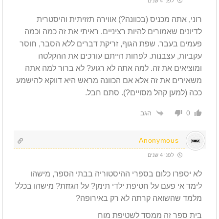
לפני 4 שנים
רוני, אתה מכניס (בכוונה?) אווירה תזזיתית והיסטרית
לדיונים שאמורים להיות רציניים. ראיתי את זה כמה וכמה
פעמים בעבר. שפת הגוף, זריקת דברים ללא הסבר, חוסר
עקביות, עצבנות. לפחות הייתם עורכים את ההקלטה
ומוציאים את זה. למה אתה לא רגוע? לא ברור למה אתה
משאירים את זה אלא אם הכוונה מראש היא דווקא להישמע
ככה (למען קהל מסויים?). סתם חבל.
הגב
0
Anonymous
לפני 4 שנים
לא יספרו כלום בספרי ההיסטוריה בבתי הספר, מישהו
לימד אי פעם על חטיפת ילדי תימן? על הגזזת? מישהו בכלל
מלמד שהשואה קרתה לא רק באירופה?
בית ספר זה ממסד לשטיפת מוח