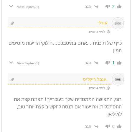
הגב
2
View Replies
(1)
אורלי
לפני 4 שנים
כייף של תוכנית….אתם במיטבכם…חילוקי הדיעות מוסיפים
המון
הגב
1
View Replies
(1)
,ענבל ריקליס
לפני 4 שנים
רוני, התפישה הממסדית שלך בעוכרייך ! תפתח קצת את
ההסתכלות. וזה יעזור אם תנסה להקשיב קצת יותר טוב,
לאיליאן.
הגב
0