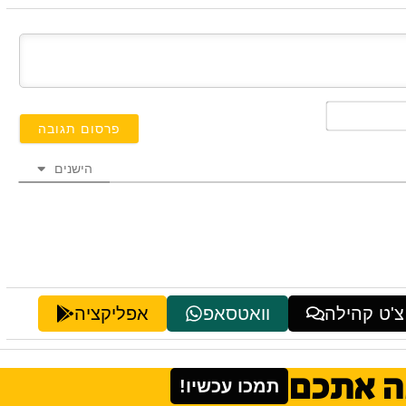
השם
שלך*
הישנים
צ'ט קהילה
וואטסאפ
אפליקציה
ה אתכם
תמכו עכשיו!