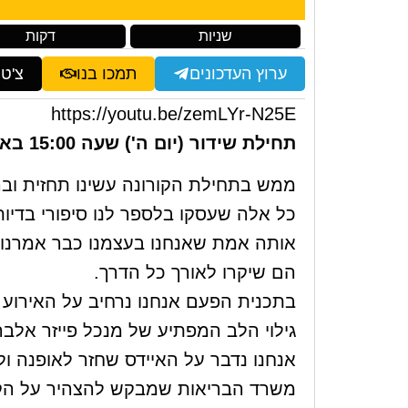
שניות
דקות
ערוץ העדכונים
תמכו בנו
צ'ט
https://youtu.be/zemLYr-N25E
תחילת שידור (יום ה') שעה 15:00 באתר וביוטיוב
ממש בתחילת הקורונה עשינו תחזית וב
כל אלה שעסקו בלספר לנו סיפורי בדיו
אותה אמת שאנחנו בעצמנו כבר אמרנו
הם שיקרו לאורך כל הדרך.
בתכנית הפעם אנחנו נרחיב על האירו
גילוי הלב המפתיע של מנכל פייזר אלבר
אנחנו נדבר על האיידס שחזר לאופנה ולמ
משרד הבריאות שמבקש להצהיר על הקו