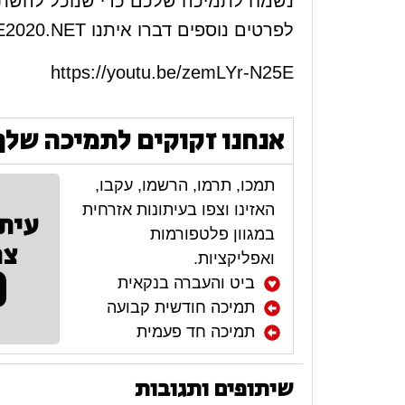
נשמח לתמיכה שלכם כדי שנוכל להשתפ
לפרטים נוספים דברו איתנו
E2020.NET
https://youtu.be/zemLYr-N25E
אנחנו זקוקים לתמיכה שלך
תמכו, תרמו, הרשמו, עקבו,
האזינו וצפו בעיתונות אזרחית
עית
במגוון פלטפורמות
צר
ואפליקציות.
ביט והעברה בנקאית
תמיכה חודשית קבועה
תמיכה חד פעמית
שיתופים ותגובות