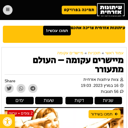
תמיכה בפרויקט
עיתונות אזרחית צריכה אתכם
תמכו עכשיו!
עמוד ראשי
»
תוכניות
»
מיישרים עקומה
מיישרים עקומה – העולם
מתעורר
צוות עיתונות אזרחית
Share
16 במרץ 2023. 19:03
56 תגובות
שניות
דקות
שעות
ימים
2 צופים • עכשיו
תמכו בשידור
פתח