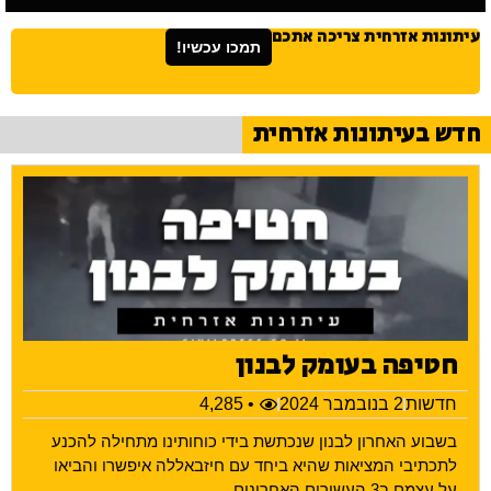
עיתונות אזרחית צריכה אתכם
תמכו עכשיו!
חדש בעיתונות אזרחית
חטיפה בעומק לבנון
חדשות
2 בנובמבר 2024
• 4,285
בשבוע האחרון לבנון שנכתשת בידי כוחותינו מתחילה להכנע
לתכתיבי המציאות שהיא ביחד עם חיזבאללה איפשרו והביאו
על עצמם ב3 העשורים האחרונים.