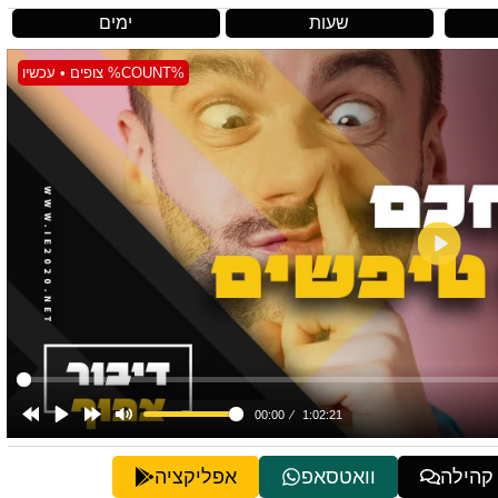
שעות
ימים
%COUNT% צופים • עכשיו
 קהילה
וואטסאפ
אפליקציה