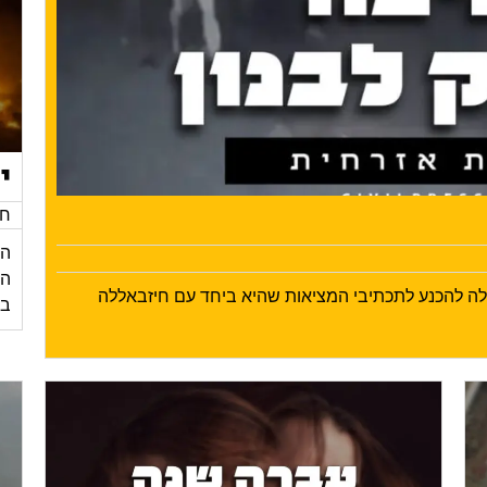
י
חד
הי
ילה להכנע לתכתיבי המציאות שהיא ביחד עם חיזבאללה
בע