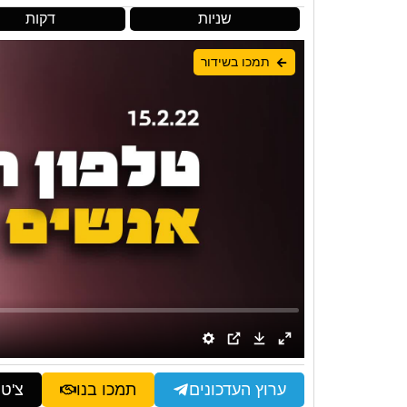
שניות
דקות
תמכו בשידור
ערוץ העדכונים
תמכו בנו
צ'ט