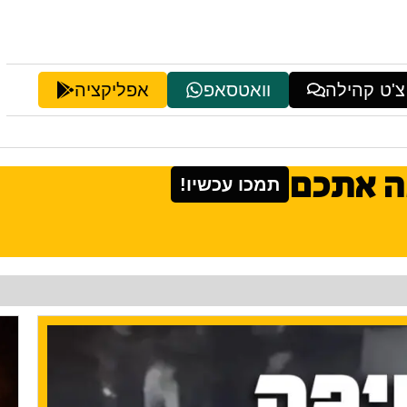
צ'ט קהילה
וואטסאפ
אפליקציה
ה אתכם
תמכו עכשיו!