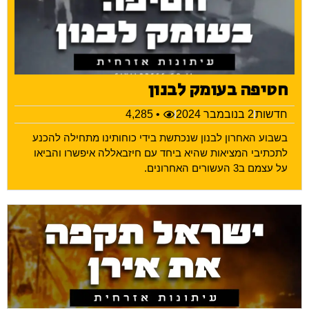
חטיפה בעומק לבנון
חדשות
2 בנובמבר 2024
• 4,285
בשבוע האחרון לבנון שנכתשת בידי כוחותינו מתחילה להכנע
לתכתיבי המציאות שהיא ביחד עם חיזבאללה איפשרו והביאו
על עצמם ב3 העשורים האחרונים.