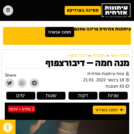
תמיכה בפרויקט
עיתונות אזרחית צריכה אתכם
תמכו עכשיו!
עמוד ראשי
»
תוכניות
»
דיבור צפוף
מנה חמה – דיבורצפוף
צוות עיתונות אזרחית
Share
18 בינואר 2022. 21:01
43 תגובות
שניות
דקות
שעות
ימים
2 צופים • עכשיו
תמכו בשידור
פתח