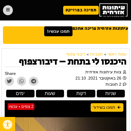
תמיכה בפרויקט
עיתונות אזרחית צריכה אתכם
תמכו עכשיו!
עמוד ראשי
»
תוכניות
»
דיבור צפוף
היכנסו לי בתחת – דיבורצפוף
צוות עיתונות אזרחית
Share
26 באוקטובר 2021. 21:10
2 תגובות
שניות
דקות
שעות
ימים
2 צופים • עכשיו
תמכו בשידור
פתח