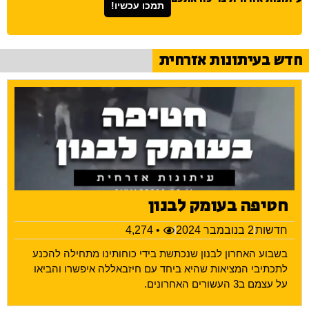
תמכו עכשיו!
חדש בעיתונות אזרחית
חטיפה בעומק לבנון
חדשות
2 בנובמבר 2024
• 4,274
בשבוע האחרון לבנון שנכתשת בידי כוחותינו מתחילה להכנע
לתכתיבי המציאות שהיא ביחד עם חיזבאללה איפשרו והביאו
על עצמם ב3 העשורים האחרונים.