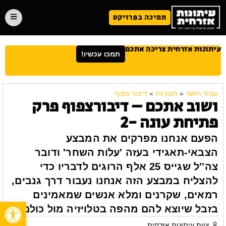
תמיכה בפרויקט
עיתונות אזרחית צריכה אתכם
תמכו עכשיו!
עמוד ראשי
»
תוכניות
»
דיבור צפוף
ושוב אתכם – דיבורצפוף פרק
פתיחת עונה -2
הפעם אנחנו מפרקים את המבצע
הצבאי-תאגידי בעזה 'עלות השחר' ודובר
צה''ל שגייס 25 אלף הרוגים לדבריו כדי
להצליח במבצע הזה אנחנו נעבור דרך גנבים,
רמאים, שקרנים ומלא אנשים שמאמינים
פתח
בזבל שיוצא להם מהפה בטלויזיה מול כולם.
צוות עיתונות אזרחית