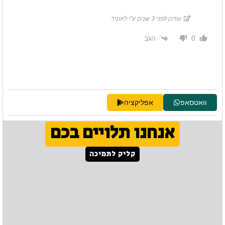
עודכן לפני 3 שנים ע"י לאוניד
הגב
0
וואטסאפ
אפליקציה
אנחנו תלויים בכם
קליק לתמיכה