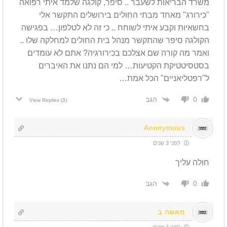
משרד הבריאות לשעבר .. סיפר, קולגה שלמד איתי רפואה
"כירורג" מאחד מבתי החולים בירושלים התקשר אלי
בחשאיות וקבע איתי לשוחח .. כי זה לא לטלפון… בפגישה
הקולגה סיפר שהתקשר מנהל בית החולים למחלקה שלו ..
ואמר מה קורה שם אצלכם בכירורגיה? אתם לא עומדים
בסטסיטטיקת הקטיעות… למי הם נתנו את האיברים
ל"רפטליאניים" הכל אמת…
הגב
0
View Replies
(3)
Anonymous
לפני 3 שנים
חולה עליך
הגב
0
מאשה ב.