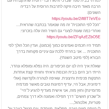
למדתי בבית ספר שבו כ- 90% דוברי רוסית שחלקם היו עם
הרבה מאוד חיבה וזיקה לתרבות הרוסית על רבדיה
השונים):
https://youtu.be/2ift8T7eVEo
"הכל לפי התוכנית" זה מה שנאמר בכתבה שהראית…
ואחרי כמה שעות לצערי גם השיר הזה עלה בזכרוני:
https://youtu.be/ZFqAzEZbO5E
תמיד היו חכמים ואמיצים כמוך (וכמונו), ועדין הכל הולך לפי
התוכנית … אני בחרתי ללכת עם עיניים פקוחות בדרך
הבורא (לפי מיטב השגתי).
שאלת איך היה לנו יום הכיפורים. היה נפלא ומופלא ונהדר,
הייתי רוב היום בבית הכנסת וראיתי וחוויתי קצת אחדות.
התנקות פנימית וחיצונית. שאיפה לטהרה ולקדושה (אולי
דימיונית, אבל היי, עדיף דמיונות טובים מאשר פנדמיה
מדומיינת) וחוץ מזה, אני אישית מעדיף להגיע ל"היי"
ול"שכרון חושים" דרך תפילה ואמונה ולא דרך צמחים,
פטריות, אלכוהול,…
לי הייתה חוויה טובה. ממלאת. מיוחדת. וגם הטיול בערב על