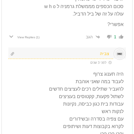
סכום הכספים מממשלת גרמניה ל w h o
עולה על זה של ביל הדביל.
אפשרי?
הגב
1
View Replies
(1)
צביה
לפני 3 שנים
היה תענוג צרוף
לעבוד במה שאני אוהבת
להעביר שתילים רכים לעציצים חדשים
לשתול פקעות, קקטוסים בעציצים
עבודות בית כגון כביסה, נקיונות
לנקות ראש
עם צפיה בסדרה ובשידורים
לקרוא בקבוצות דעות ושיתופים
והכי הכי הכי