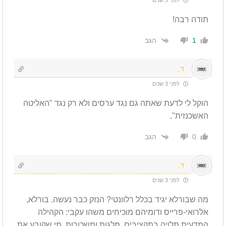
לפני 3 שנים
תודה רבה!
הגב
1
ד,
לפני 3 שנים
הוקל לי לדעת שאתה גם נגד ערסים ולא רק נגד "האליטה
האשכנזית".
הגב
0
ד,
לפני 3 שנים
מה שבורלא יגיד בכלל רלוונטי? הנזק כבר נעשה. בורלא,
אלרואי-פרייס ודומיהם מוכיחים משהו עקבי: הקהילה
המדעית תלויה בתקציבים, מלגות ומשכורות. מי שקובע את