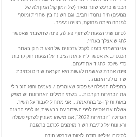
הכביש ברעש שונה מאוד (של המון קול המון ולא של
מנועים) היה נחמד וחביב, וגם השינה בין שחרית ומוסף
למנחה הייתה מחזקת, רצויה ונעימה.
לסיום שתי הצעות לשיתוף פעולה, פינה שחשבתי שאפשר
להגיש אצלך בערוץ:
אני נרשמתי בזמנו לקבל עדכונים של הצעות חוק באתר
הכנסת.. אז אפשר ליידע את הציבור על הצעות חוק קרבות
כדי שיוכלו להגיד את דעתם.
פינה אחרת שאשמח לעשות היא הקראת שירים וכתיבת
שירים לפי הזמנה…
בתפילת הנעילה יש פסוק שאומרים 7 פעמים והוא הזכיר לי
את הבחירות הקרבות… בשתי המילים האחרונות יש מפיק
באותיות ק' ו-צ' בהתאמה… אני מתחיל לעבוד על השיר,
אשלח אם אסיים לפני השידור עם בראשית, או לפני ההצגה
הגדולה "הבחירות 2022", אם מישהו מעוניין לשתף פעולה
ורעיונות על כתיבת השיר מוזמנים לכתוב בתגובה.
לסיכום, איליאן תודה. לצוות שברקע תודה.