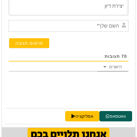
השם
שלך*
70
תגובות
הישנים
וואטסאפ
אפליקציה
אנחנו תלויים בכם