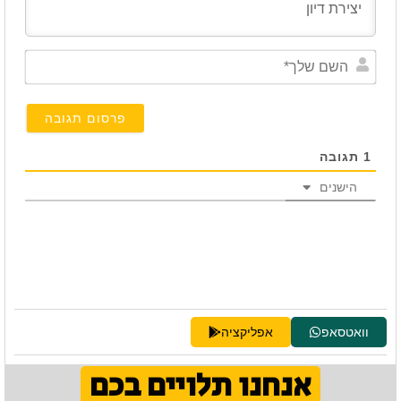
השם
שלך*
1
תגובה
הישנים
וואטסאפ
אפליקציה
אנחנו תלויים בכם