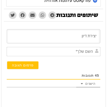
פודקאסט עיתונות אזרחית
שיתופים ותגובות
השם
שלך*
45
תגובות
הישנים