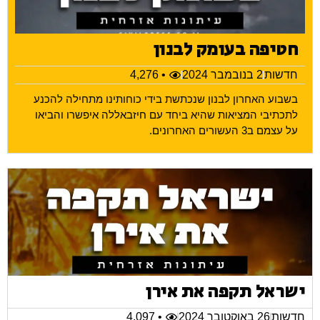
חטיפה בעומק לבנון
חדשות
2 בנובמבר 2024
• 4,276
בשבוע האחרון לבנון שנכתשת בידי כוחותינו מתחילה להכנע
לתכתיבי המציאות שהיא ביחד עם חיזבאללה איפשרו והביאו
על עצמם ב3 העשורים האחרונים.
ישראל תקפה את אירן
חדשות
26 באוקטובר 2024
• 4,097