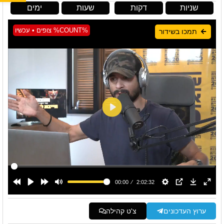
שניות
דקות
שעות
ימים
%COUNT% צופים • עכשיו
תמכו בשידור
ערוץ העדכונים
צ'ט קהילה