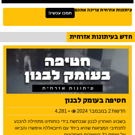
עיתונות אזרחית צריכה אתכם
תמכו עכשיו!
חדש בעיתונות אזרחית
חטיפה בעומק לבנון
חדשות
2 בנובמבר 2024
• 4,281
בשבוע האחרון לבנון שנכתשת בידי כוחותינו מתחילה להכנע
לתכתיבי המציאות שהיא ביחד עם חיזבאללה איפשרו והביאו
על עצמם ב3 העשורים האחרונים.