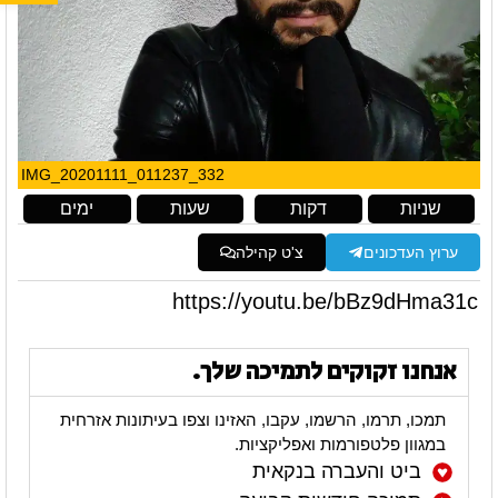
IMG_20201111_011237_332
שניות
דקות
שעות
ימים
ערוץ העדכונים
צ'ט קהילה
https://youtu.be/bBz9dHma31c
אנחנו זקוקים לתמיכה שלך.
תמכו, תרמו, הרשמו, עקבו, האזינו וצפו בעיתונות אזרחית
במגוון פלטפורמות ואפליקציות.
ביט והעברה בנקאית