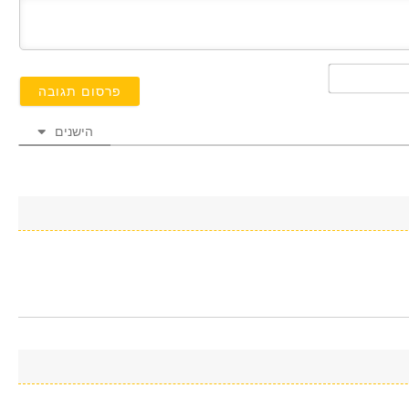
השם
שלך*
הישנים