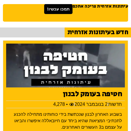
עיתונות אזרחית צריכה אתכם
תמכו עכשיו!
חדש בעיתונות אזרחית
חטיפה בעומק לבנון
חדשות
2 בנובמבר 2024
• 4,278
בשבוע האחרון לבנון שנכתשת בידי כוחותינו מתחילה להכנע
לתכתיבי המציאות שהיא ביחד עם חיזבאללה איפשרו והביאו
על עצמם ב3 העשורים האחרונים.