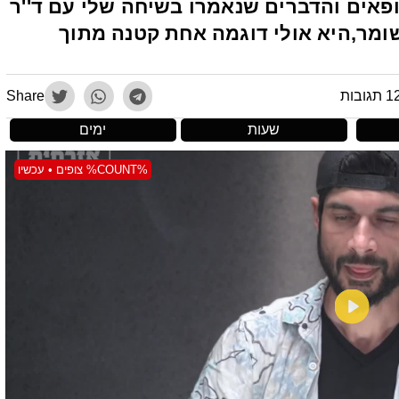
אים והדברים שנאמרו בשיחה שלי עם ד''ר
השומר,היא אולי דוגמה אחת קטנה מתוך
 תגובות
Share
שעות
ימים
%COUNT% צופים • עכשיו