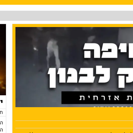
י
חד
הי