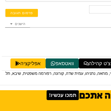
השם
שלך*
הישנים
צ'ט קהילה
וואטסאפ
אפליקציה
,
מחאה
,
נתניהו
,
עמית שדה
,
קורונה
,
רפורמה משפטית
,
שיבא
,
תל
ה אתכם
תמכו עכשיו!