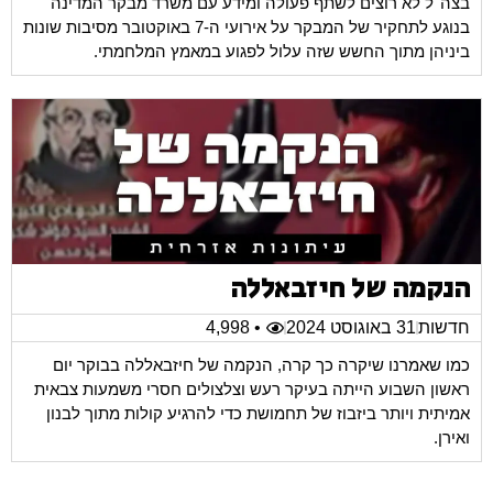
בצה''ל לא רוצים לשתף פעולה ומידע עם משרד מבקר המדינה
בנוגע לתחקיר של המבקר על אירועי ה-7 באוקטובר מסיבות שונות
ביניהן מתוך החשש שזה עלול לפגוע במאמץ המלחמתי.
הנקמה של חיזבאללה
חדשות
31 באוגוסט 2024
• 4,998
כמו שאמרנו שיקרה כך קרה, הנקמה של חיזבאללה בבוקר יום
ראשון השבוע הייתה בעיקר רעש וצלצולים חסרי משמעות צבאית
אמיתית ויותר ביזבוז של תחמושת כדי להרגיע קולות מתוך לבנון
ואירן.