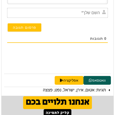
השם
שלך*
0
תגובות
וואטסאפ
אפליקציה
תגיות:
אטום
,
אירן
,
ישראל
,
נפט
,
פצצה
אנחנו תלויים בכם
קליק לתמיכה