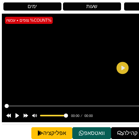
שעות
ימים
%COUNT% צופים • עכשיו
 קהילה
וואטסאפ
אפליקציה