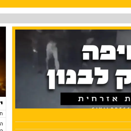
י
חד
הי