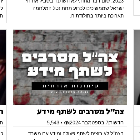
2023, שום דבר מהותי לא השתנה בשביל אזרחי
יו
ישראל שממשיכים לכרוע תחת נטל המלחמה
לד
הארוכה ביותר בתולודתיה.
חי
צה"ל מסרבים לשתף מידע
ה
חדשות
7 בספטמבר 2024
• 5,543
חד
בצה''ל לא רוצים לשתף פעולה ומידע עם משרד
כמ