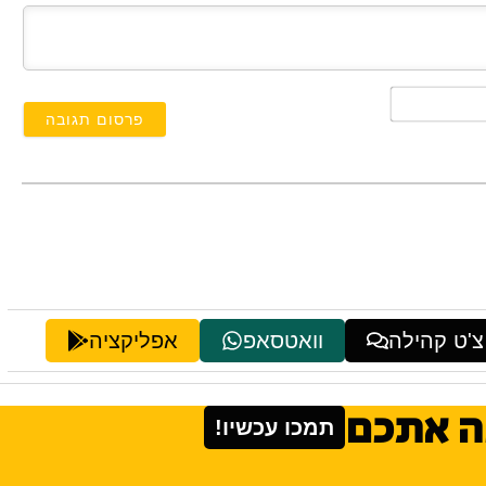
השם
שלך*
צ'ט קהילה
וואטסאפ
אפליקציה
ה אתכם
תמכו עכשיו!