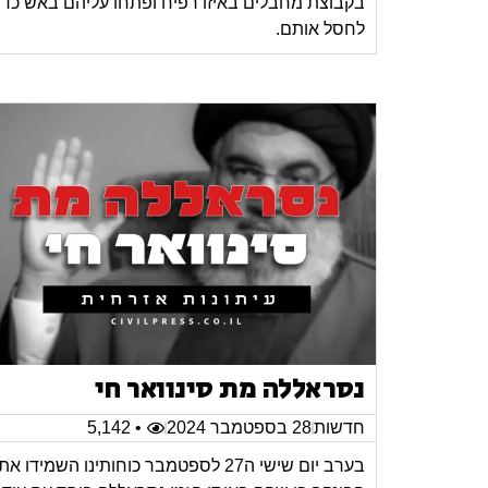
בקבוצת מחבלים באיזו רפיח ופתחו עליהם באש כדי
לחסל אותם.
נסראללה מת סינוואר חי
חדשות
28 בספטמבר 2024
• 5,142
בערב יום שישי ה27 לספטמבר כוחותינו השמידו את