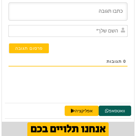
השם
שלך*
0
תגובות
וואטסאפ
אפליקציה
אנחנו תלויים בכם