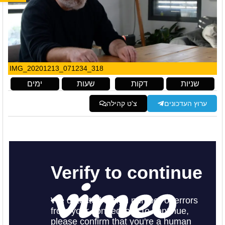
IMG_20201213_071234_318
שניות
דקות
שעות
ימים
ערוץ העדכונים
צ'ט קהילה