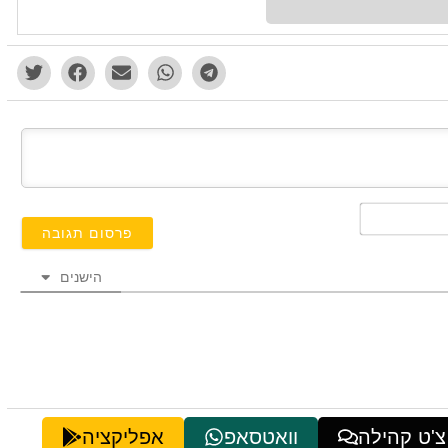
השם
שלך*
הישנים
צ'ט קהילה
וואטסאפ
אפליקציה