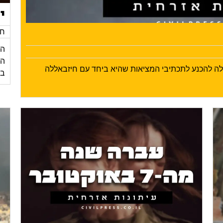
י
חד
הי
ילה להכנע לתכתיבי המציאות שהיא ביחד עם חיזבאללה
בע