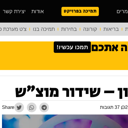
תמיכה בפרויקט
מרים
אודות
יצירת קשר
ת
בריאות
קורונה
בחירות
תמיכה בנו
צ'ט מערכת כ
ה אתכם
תמכו עכשיו!
ן – שידור מוצ"ש
37 תגובות
Share