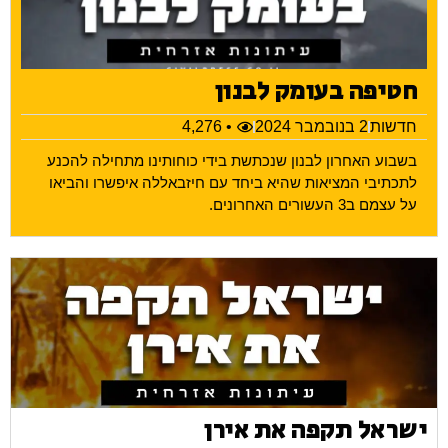
חטיפה בעומק לבנון
חדשות
2 בנובמבר 2024
• 4,276
בשבוע האחרון לבנון שנכתשת בידי כוחותינו מתחילה להכנע
לתכתיבי המציאות שהיא ביחד עם חיזבאללה איפשרו והביאו
על עצמם ב3 העשורים האחרונים.
ישראל תקפה את אירן