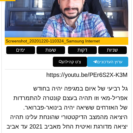
Screenshot_20201220-110324_Samsung Internet
שניות
דקות
שעות
ימים
ערוץ העדכונים
צ'ט קהילה
https://youtu.be/PEr6S2X-K3M
גל רביעי של איום במגיפה יהיה בחודש
אפריל-מאי וזו תהיה בעצם קונטרה להתמרדות
של האזרחים ששיאה יהיה בינואר-פברואר.
היציאה מהמצב הדיקטטורי שהונחת עלינו תהיה
יציאה מדורגת ואיטית החל מאביב 2021 עד אביב