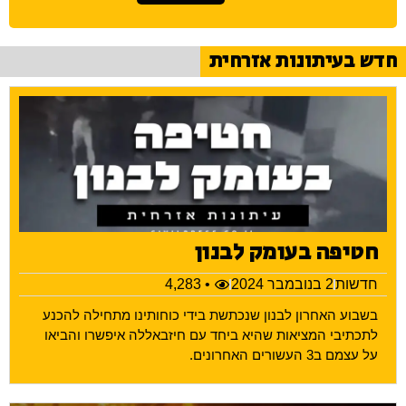
חדש בעיתונות אזרחית
חטיפה בעומק לבנון
חדשות
2 בנובמבר 2024
• 4,283
בשבוע האחרון לבנון שנכתשת בידי כוחותינו מתחילה להכנע
לתכתיבי המציאות שהיא ביחד עם חיזבאללה איפשרו והביאו
על עצמם ב3 העשורים האחרונים.