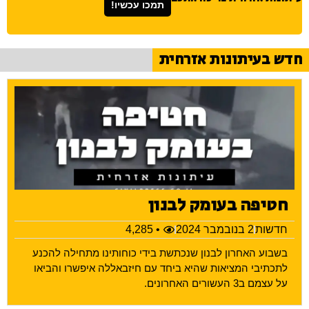
תמכו עכשיו!
חדש בעיתונות אזרחית
חטיפה בעומק לבנון
חדשות
2 בנובמבר 2024
• 4,285
בשבוע האחרון לבנון שנכתשת בידי כוחותינו מתחילה להכנע
לתכתיבי המציאות שהיא ביחד עם חיזבאללה איפשרו והביאו
על עצמם ב3 העשורים האחרונים.