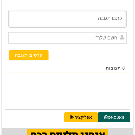
השם
שלך*
0
תגובות
וואטסאפ
אפליקציה