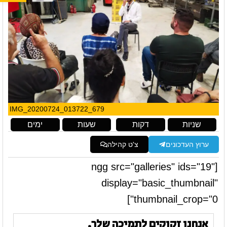
IMG_20200724_013722_679
שניות
דקות
שעות
ימים
ערוץ העדכונים
צ'ט קהילה
[ngg src="galleries" ids="19"
display="basic_thumbnail"
thumbnail_crop="0"]
אנחנו זקוקים לתמיכה שלך.