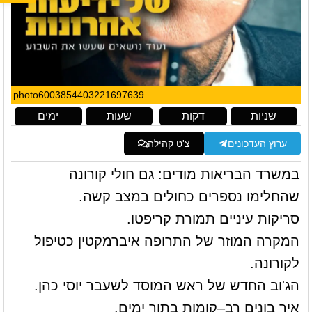
photo6003854403221697639
שניות
דקות
שעות
ימים
ערוץ העדכונים
צ'ט קהילה
במשרד הבריאות מודים: גם חולי קורונה
שהחלימו נספרים כחולים במצב קשה.
סריקות עיניים תמורת קריפטו.
המקרה המוזר של התרופה איברמקטין כטיפול
לקורונה.
הג'וב החדש של ראש המוסד לשעבר יוסי כהן.
איך בונים רב–קומות בתוך ימים.