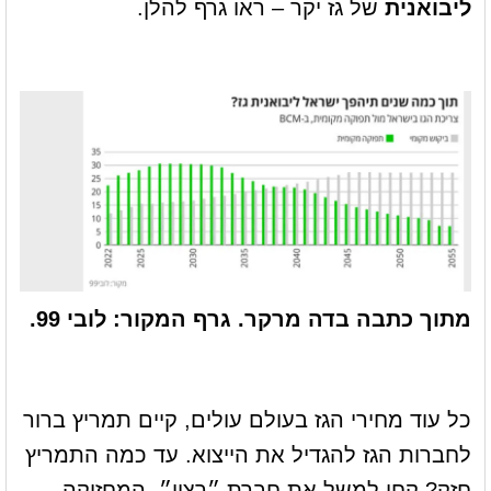
ליבואנית
של גז יקר – ראו גרף להלן.
מתוך כתבה בדה מרקר. גרף המקור: לובי 99.
כל עוד מחירי הגז בעולם עולים, קיים תמריץ ברור
לחברות הגז להגדיל את הייצוא. עד כמה התמריץ
חזק? קחו למשל את חברת ״רציו״, המחזיקה