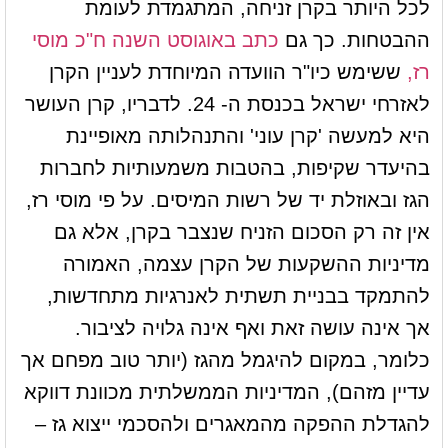
לכל היותר בקרן זניחה, המתגמדת לעומת
ההבטחות. כך גם
כתב באוגוסט השנה ח"כ מוסי
רז,
ששימש כיו"ר הוועדה המיוחדת לעניין הקרן
לאזרחי ישראל בכנסת ה- 24. לדבריו, קרן העושר
היא למעשה 'קרן עוני' והתנהלותה מאופיינת
בהיעדר שקיפות, בהטבות משמעותיות לחברות
הגז ובאוזלת יד של רשות המיסים. על פי מוסי רז,
אין זה רק הסכום הזניח שנצבר בקרן, אלא גם
מדיניות ההשקעות של הקרן עצמה, האמורה
להתמקד בבניית תשתית לאנרגיות מתחדשות,
אך אינה עושה זאת ואף אינה גלויה לציבור.
כלומר, במקום להיגמל מהגז (יותר טוב מפחם אך
עדיין מזהם), המדיניות הממשלתית מכוונת דווקא
להגדלת ההפקה מהמאגרים ולהסכמי ייצוא גז –