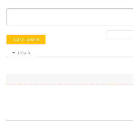
השם
שלך*
הישנים