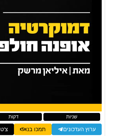
שניות
דקות
ערוץ העדכונים
תמכו בנו
צ'ט