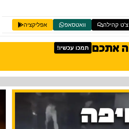
צ'ט קהילה
וואטסאפ
אפליקציה
ה אתכם
תמכו עכשיו!