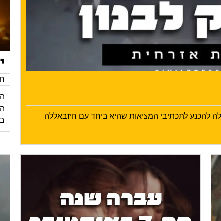
י
חד
הי
ילה להכנע לתכתיבי המציאות שהיא ביחד עם חיזבאללה
בע