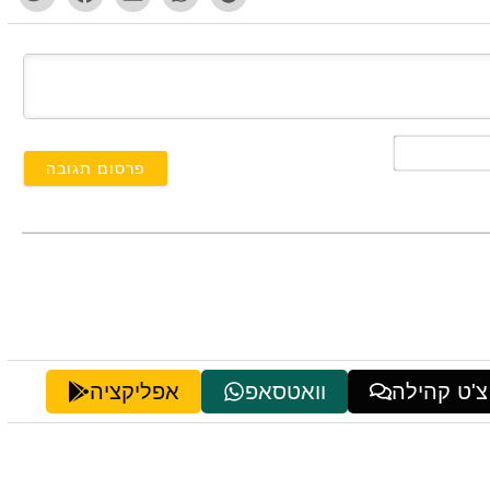
השם
שלך*
צ'ט קהילה
וואטסאפ
אפליקציה