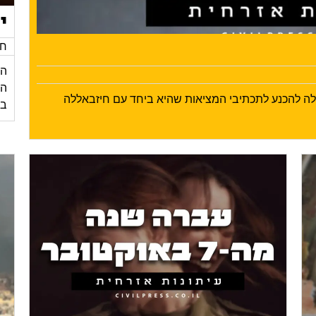
י
חד
הי
ילה להכנע לתכתיבי המציאות שהיא ביחד עם חיזבאללה
בע