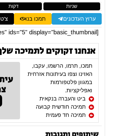
שניות
דקות
ערוץ העדכונים
תמכו בנו
צ'ט
[ngg src="galleries" ids="5" display="basic_thumbnail"]
אנחנו זקוקים לתמיכה שלך
תמכו, תרמו, הרשמו, עקבו,
האזינו וצפו בעיתונות אזרחית
עית
במגוון פלטפורמות
צר
ואפליקציות.
ביט והעברה בנקאית
תמיכה חודשית קבועה
תמיכה חד פעמית
שיתופים ותגובות